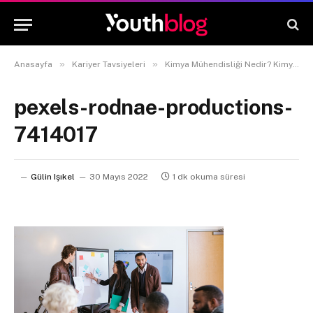
»
»
Anasayfa
Kariyer Tavsiyeleri
Kimya Mühendisliği Nedir? Kimya Mühendisleri Neler Yapar?
pexels-rodnae-productions-
7414017
Gülin Işıkel
30 Mayıs 2022
1 dk okuma süresi