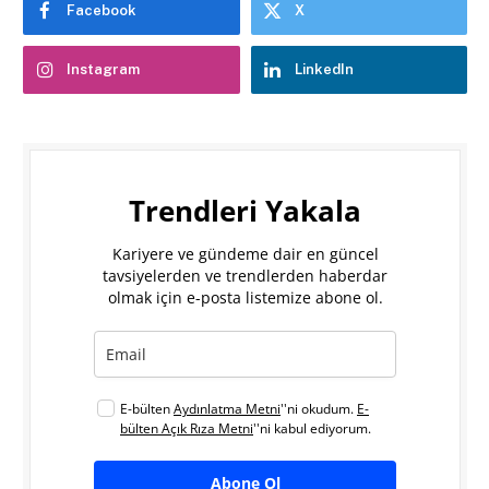
Facebook
X
Instagram
LinkedIn
Trendleri Yakala
Kariyere ve gündeme dair en güncel
tavsiyelerden ve trendlerden haberdar
olmak için e-posta listemize abone ol.
E-bülten
Aydınlatma Metni
''ni okudum.
E-
bülten Açık Rıza Metni
''ni kabul ediyorum.
Abone Ol