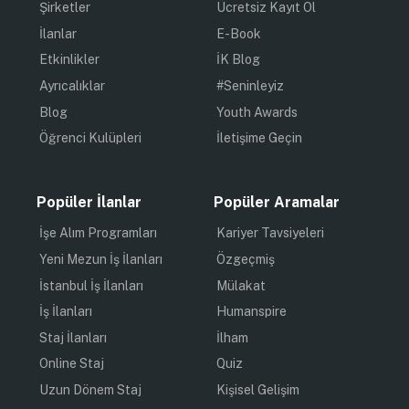
Şirketler
Ücretsiz Kayıt Ol
İlanlar
E-Book
Etkinlikler
İK Blog
Ayrıcalıklar
#Seninleyiz
Blog
Youth Awards
Öğrenci Kulüpleri
İletişime Geçin
Popüler İlanlar
Popüler Aramalar
İşe Alım Programları
Kariyer Tavsiyeleri
Yeni Mezun İş İlanları
Özgeçmiş
İstanbul İş İlanları
Mülakat
İş İlanları
Humanspire
Staj İlanları
İlham
Online Staj
Quiz
Uzun Dönem Staj
Kişisel Gelişim