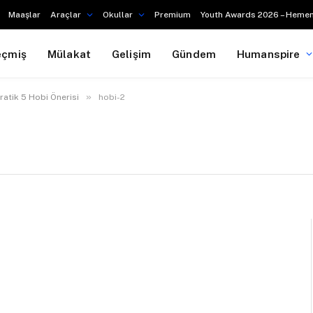
Maaşlar
Araçlar
Okullar
Premium
Youth Awards 2026 – Hemen
eçmiş
Mülakat
Gelişim
Gündem
Humanspire
»
Pratik 5 Hobi Önerisi
hobi-2