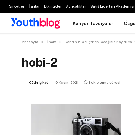
Şirketler
İlanlar
Etkinlikler
Ayrıcalıklar
Satış Liderleri Akademisi
Kariyer Tavsiyeleri
Özg
»
»
Anasayfa
İlham
Kendinizi Geliştirebileceğiniz Keyifli ve 
hobi-2
Gülin Işıkel
10 Kasım 2021
1 dk okuma süresi