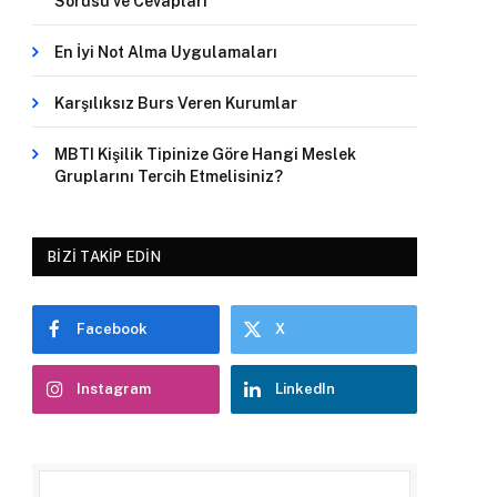
Sorusu ve Cevapları
En İyi Not Alma Uygulamaları
Karşılıksız Burs Veren Kurumlar
MBTI Kişilik Tipinize Göre Hangi Meslek
Gruplarını Tercih Etmelisiniz?
BIZI TAKIP EDIN
Facebook
X
Instagram
LinkedIn