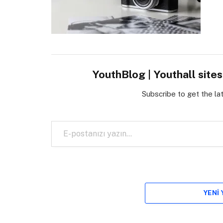
YouthBlog | Youthall site
Subscribe to get the la
E-postanızı yazın…
YENI