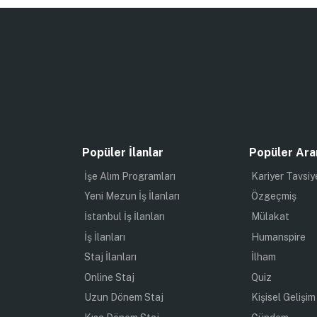
Popüler İlanlar
Popüler Ara
İşe Alım Programları
Kariyer Tavsiy
Yeni Mezun İş İlanları
Özgeçmiş
İstanbul İş İlanları
Mülakat
İş İlanları
Humanspire
Staj İlanları
İlham
Online Staj
Quiz
Uzun Dönem Staj
Kişisel Gelişim