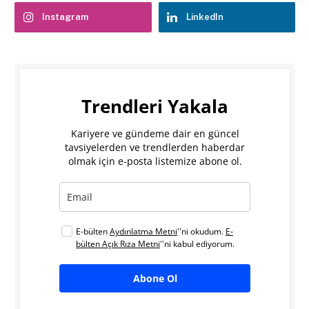
Instagram
LinkedIn
Trendleri Yakala
Kariyere ve gündeme dair en güncel
tavsiyelerden ve trendlerden haberdar
olmak için e-posta listemize abone ol.
E-bülten
Aydınlatma Metni
''ni okudum.
E-
bülten Açık Rıza Metni
''ni kabul ediyorum.
Abone Ol