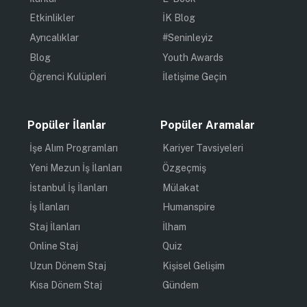
Etkinlikler
İK Blog
Ayrıcalıklar
#Seninleyiz
Blog
Youth Awards
Öğrenci Kulüpleri
İletişime Geçin
Popüler İlanlar
Popüler Aramalar
İşe Alım Programları
Kariyer Tavsiyeleri
Yeni Mezun İş İlanları
Özgeçmiş
İstanbul İş İlanları
Mülakat
İş İlanları
Humanspire
Staj İlanları
İlham
Online Staj
Quiz
Uzun Dönem Staj
Kişisel Gelişim
Kısa Dönem Staj
Gündem