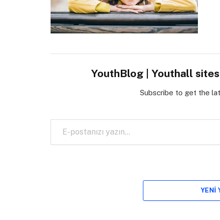
YouthBlog | Youthall site
Subscribe to get the la
E-postanızı yazın…
YENI