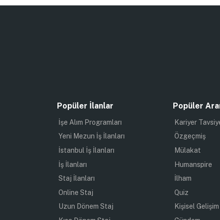
Popüler İlanlar
Popüler Ara
İşe Alım Programları
Kariyer Tavsiy
Yeni Mezun İş İlanları
Özgeçmiş
İstanbul İş İlanları
Mülakat
İş İlanları
Humanspire
Staj İlanları
İlham
Online Staj
Quiz
Uzun Dönem Staj
Kişisel Gelişim