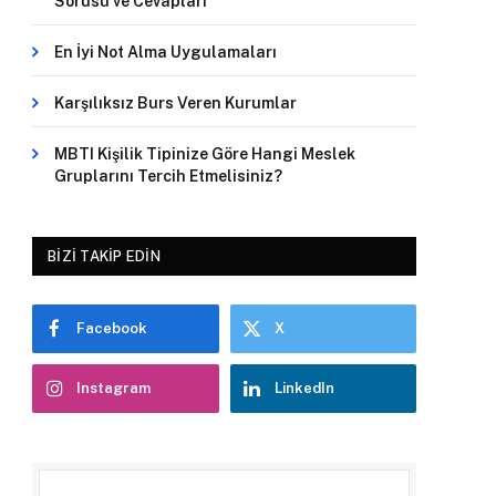
Sorusu ve Cevapları
En İyi Not Alma Uygulamaları
Karşılıksız Burs Veren Kurumlar
MBTI Kişilik Tipinize Göre Hangi Meslek
Gruplarını Tercih Etmelisiniz?
BIZI TAKIP EDIN
Facebook
X
Instagram
LinkedIn