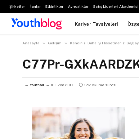
Şirketler
İlanlar
Etkinlikler
Ayrıcalıklar
Satış Liderleri Akademisi
Kariyer Tavsiyeleri
Özg
»
»
Anasayfa
Gelişim
Kendinizi Daha İyi Hissetmenizi Sağla
C77Pr-GXkAARDZ
Youthall
10 Ekim 2017
1 dk okuma süresi