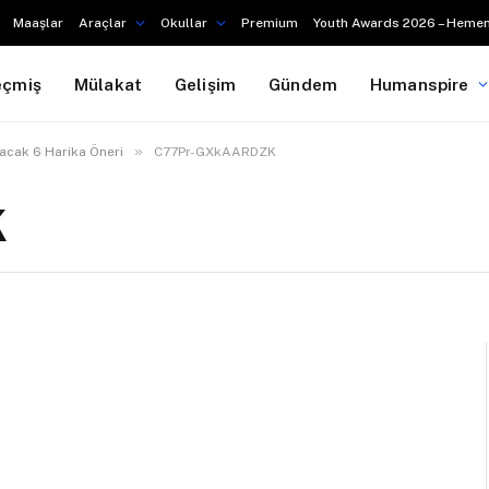
Maaşlar
Araçlar
Okullar
Premium
Youth Awards 2026 – Hemen
eçmiş
Mülakat
Gelişim
Gündem
Humanspire
»
yacak 6 Harika Öneri
C77Pr-GXkAARDZK
K