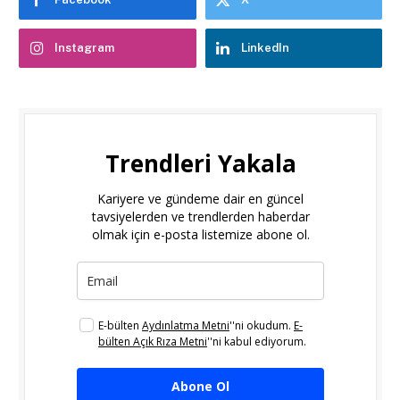
Instagram
LinkedIn
Trendleri Yakala
Kariyere ve gündeme dair en güncel
tavsiyelerden ve trendlerden haberdar
olmak için e-posta listemize abone ol.
E-bülten
Aydınlatma Metni
''ni okudum.
E-
bülten Açık Rıza Metni
''ni kabul ediyorum.
Abone Ol