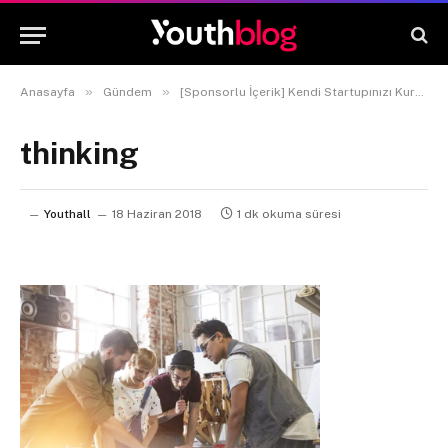
»
»
Anasayfa
Gündem
[Sponsorlu İçerik] Kendi Startupınızı Kurmanız İçin 5 Mükemmel Neden!
thinking
Youthall
18 Haziran 2018
1 dk okuma süresi