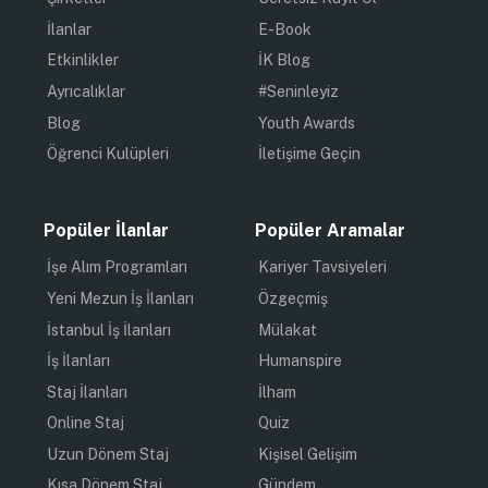
İlanlar
E-Book
Etkinlikler
İK Blog
Ayrıcalıklar
#Seninleyiz
Blog
Youth Awards
Öğrenci Kulüpleri
İletişime Geçin
Popüler İlanlar
Popüler Aramalar
İşe Alım Programları
Kariyer Tavsiyeleri
Yeni Mezun İş İlanları
Özgeçmiş
İstanbul İş İlanları
Mülakat
İş İlanları
Humanspire
Staj İlanları
İlham
Online Staj
Quiz
Uzun Dönem Staj
Kişisel Gelişim
Kısa Dönem Staj
Gündem