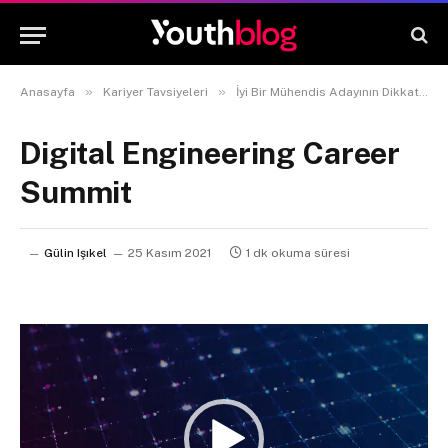
»
»
Anasayfa
Kariyer Tavsiyeleri
İyi Bir Mühendis Adayının Dikkat Etmesi Gereken 10 Şey
Digital Engineering Career
Summit
Gülin Işıkel
25 Kasım 2021
1 dk okuma süresi
Video
oynatıcı