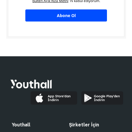
bülten Açık Rıza Metni
''ni kabul ediyorum.
Abone Ol
Youthall
Şirketler İçin