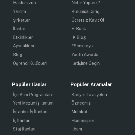
Hakkımızda
Neler Yaparız?
Yardım
Kurumsal Giriş
Şirketler
Ücretsiz Kayıt Ol
İlanlar
E-Book
Etkinlikler
İK Blog
Ayrıcalıklar
#Seninleyiz
Blog
Youth Awards
Öğrenci Kulüpleri
İletişime Geçin
Popüler İlanlar
Popüler Aramalar
İşe Alım Programları
Kariyer Tavsiyeleri
Yeni Mezun İş İlanları
Özgeçmiş
İstanbul İş İlanları
Mülakat
İş İlanları
Humanspire
Staj İlanları
İlham