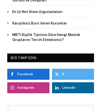
Sorusu ve Cevapları
En İyi Not Alma Uygulamaları
Karşılıksız Burs Veren Kurumlar
MBTI Kişilik Tipinize Göre Hangi Meslek
Gruplarını Tercih Etmelisiniz?
BIZI TAKIP EDIN
Facebook
X
Instagram
LinkedIn