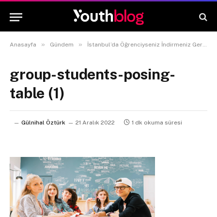
»
»
Anasayfa
Gündem
İstanbul’da Öğrenciyseniz İndirmeniz Gereken 3 Uygulama
group-students-posing-
table (1)
Gülnihal Öztürk
21 Aralık 2022
1 dk okuma süresi