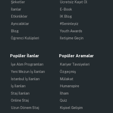
Şirketler
Ücretsiz Kayıt Ol
İlanlar
E-Book
Etkinlikler
İK Blog
Ayrıcalıklar
#Seninleyiz
Blog
Youth Awards
Öğrenci Kulüpleri
İletişime Geçin
Popüler İlanlar
Popüler Aramalar
İşe Alım Programları
Kariyer Tavsiyeleri
Yeni Mezun İş İlanları
Özgeçmiş
İstanbul İş İlanları
Mülakat
İş İlanları
Humanspire
Staj İlanları
İlham
Online Staj
Quiz
Uzun Dönem Staj
Kişisel Gelişim