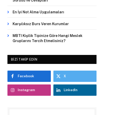
Sorusu ve Cevapları
En İyi Not Alma Uygulamaları
Karşılıksız Burs Veren Kurumlar
MBTI Kişilik Tipinize Göre Hangi Meslek
Gruplarını Tercih Etmelisiniz?
BIZI TAKIP EDIN
Facebook
X
Instagram
LinkedIn