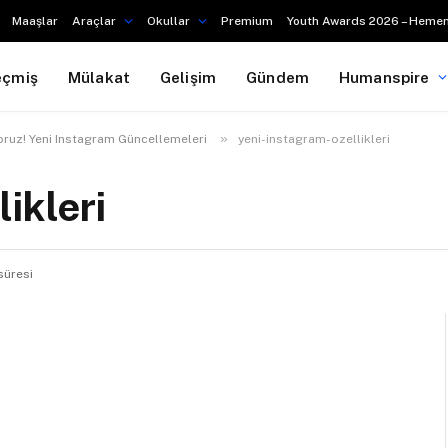
Maaşlar
Araçlar
Okullar
Premium
Youth Awards 2026 – Hemen
eçmiş
Mülakat
Gelişim
Gündem
Humanspire
»
yoruz! Yeni Instagram Güncellemeleri
yeni-instagram-ozellikleri
ikleri
süresi