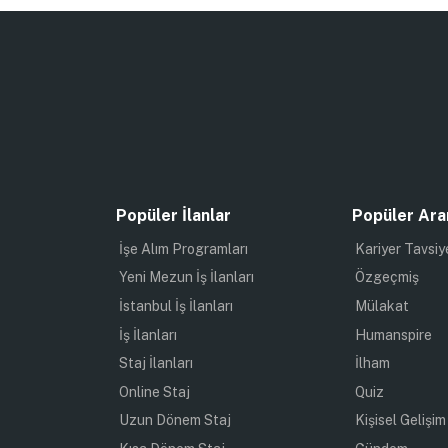
Popüler İlanlar
Popüler Ara
İşe Alım Programları
Kariyer Tavsiy
Yeni Mezun İş İlanları
Özgeçmiş
İstanbul İş İlanları
Mülakat
İş İlanları
Humanspire
Staj İlanları
İlham
Online Staj
Quiz
Uzun Dönem Staj
Kişisel Gelişim