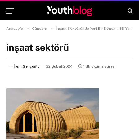
»
»
Anasayfa
Gündem
İnşaat Sektöründe Yeni Bir Dönem : 3D Yazıcılar
inşaat sektörü
İrem Gençoğlu
22 Şubat 2024
1 dk okuma süresi