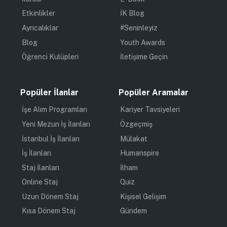
Etkinlikler
İK Blog
Ayrıcalıklar
#Seninleyiz
Blog
Youth Awards
Öğrenci Kulüpleri
İletişime Geçin
Popüler İlanlar
Popüler Aramalar
İşe Alım Programları
Kariyer Tavsiyeleri
Yeni Mezun İş İlanları
Özgeçmiş
İstanbul İş İlanları
Mülakat
İş İlanları
Humanspire
Staj İlanları
İlham
Online Staj
Quiz
Uzun Dönem Staj
Kişisel Gelişim
Kısa Dönem Staj
Gündem