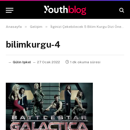
»
»
Anasayfa
Gelişim
İlginizi Çekebilecek 5 Bilim Kurgu Dizi Önerisi
bilimkurgu-4
Gülin Işıkel
27 Ocak 2022
1 dk okuma süresi