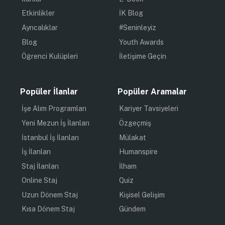
Etkinlikler
İK Blog
Ayrıcalıklar
#Seninleyiz
Blog
Youth Awards
Öğrenci Kulüpleri
İletişime Geçin
Popüler İlanlar
Popüler Aramalar
İşe Alım Programları
Kariyer Tavsiyeleri
Yeni Mezun İş İlanları
Özgeçmiş
İstanbul İş İlanları
Mülakat
İş İlanları
Humanspire
Staj İlanları
İlham
Online Staj
Quiz
Uzun Dönem Staj
Kişisel Gelişim
Kısa Dönem Staj
Gündem