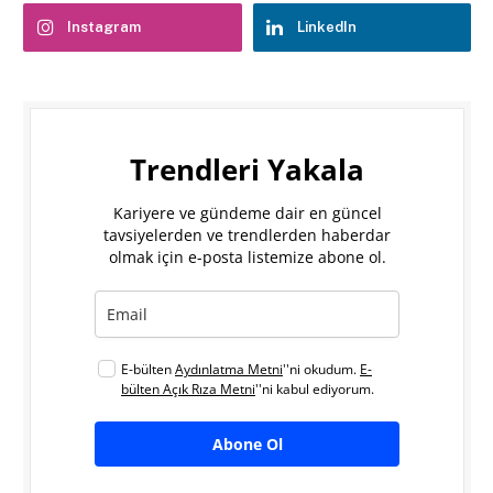
Instagram
LinkedIn
Trendleri Yakala
Kariyere ve gündeme dair en güncel
tavsiyelerden ve trendlerden haberdar
olmak için e-posta listemize abone ol.
E-bülten
Aydınlatma Metni
''ni okudum.
E-
bülten Açık Rıza Metni
''ni kabul ediyorum.
Abone Ol