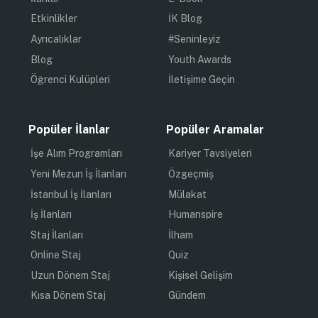
Etkinlikler
İK Blog
Ayrıcalıklar
#Seninleyiz
Blog
Youth Awards
Öğrenci Kulüpleri
İletişime Geçin
Popüler İlanlar
Popüler Aramalar
İşe Alım Programları
Kariyer Tavsiyeleri
Yeni Mezun İş İlanları
Özgeçmiş
İstanbul İş İlanları
Mülakat
İş İlanları
Humanspire
Staj İlanları
İlham
Online Staj
Quiz
Uzun Dönem Staj
Kişisel Gelişim
Kısa Dönem Staj
Gündem