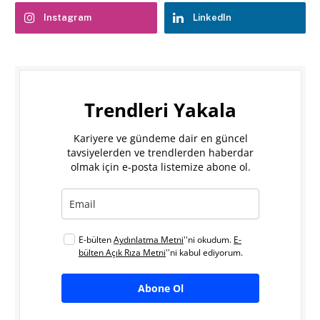
Instagram
LinkedIn
Trendleri Yakala
Kariyere ve gündeme dair en güncel
tavsiyelerden ve trendlerden haberdar
olmak için e-posta listemize abone ol.
E-bülten
Aydınlatma Metni
''ni okudum.
E-
bülten Açık Rıza Metni
''ni kabul ediyorum.
Abone Ol