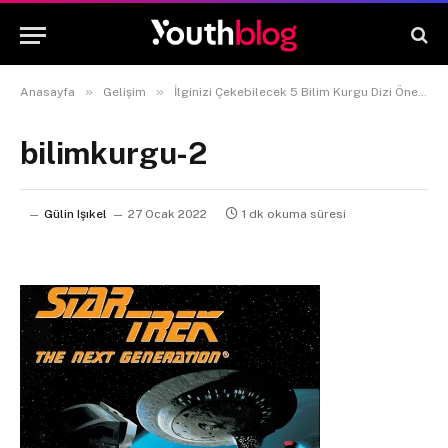
»
»
Anasayfa
Gelişim
İlginizi Çekebilecek 5 Bilim Kurgu Dizi Önerisi
bilimkurgu-2
Gülin Işıkel
27 Ocak 2022
1 dk okuma süresi