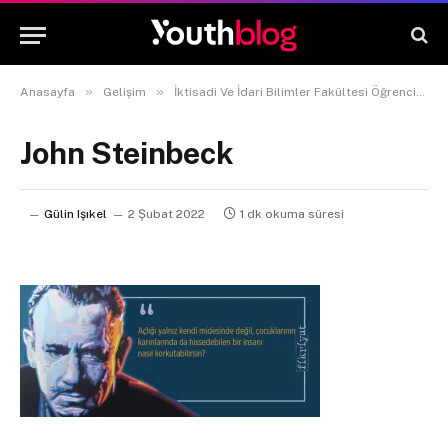
»
»
Anasayfa
Gelişim
İktisadi Ve İdari Bilimler Fakültesi Öğrencileri İçin Kitap Önerileri
John Steinbeck
Gülin Işıkel
2 Şubat 2022
1 dk okuma süresi