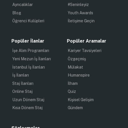
Ayrıcalıklar
#Seninleyiz
Blog
Youth Awards
Öğrenci Kulüpleri
İletişime Geçin
Popüler İlanlar
Popüler Aramalar
İşe Alım Programları
Kariyer Tavsiyeleri
Yeni Mezun İş İlanları
Özgeçmiş
İstanbul İş İlanları
Mülakat
İş İlanları
Humanspire
Staj İlanları
İlham
Online Staj
Quiz
Uzun Dönem Staj
Kişisel Gelişim
Kısa Dönem Staj
Gündem