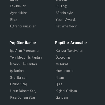
Etkinlikler
İK Blog
Ayrıcalıklar
#Seninleyiz
Blog
Youth Awards
Öğrenci Kulüpleri
İletişime Geçin
Popüler İlanlar
Popüler Aramalar
İşe Alım Programları
Kariyer Tavsiyeleri
Yeni Mezun İş İlanları
Özgeçmiş
İstanbul İş İlanları
Mülakat
İş İlanları
Humanspire
Staj İlanları
İlham
Online Staj
Quiz
Uzun Dönem Staj
Kişisel Gelişim
Kısa Dönem Staj
Gündem