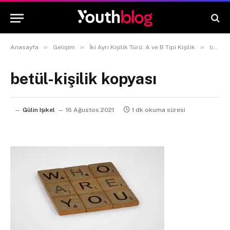
»
»
»
Anasayfa
Gelişim
İki Ayrı Kişilik Türü: A ve B Tipi Kişilik
betül-kişilik kopyası
betül-kişilik kopyası
Gülin Işıkel
16 Ağustos 2021
1 dk okuma süresi