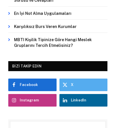
Sorusu ve Cevapları
En İyi Not Alma Uygulamaları
Karşılıksız Burs Veren Kurumlar
MBTI Kişilik Tipinize Göre Hangi Meslek
Gruplarını Tercih Etmelisiniz?
BIZI TAKIP EDIN
Facebook
X
Instagram
LinkedIn