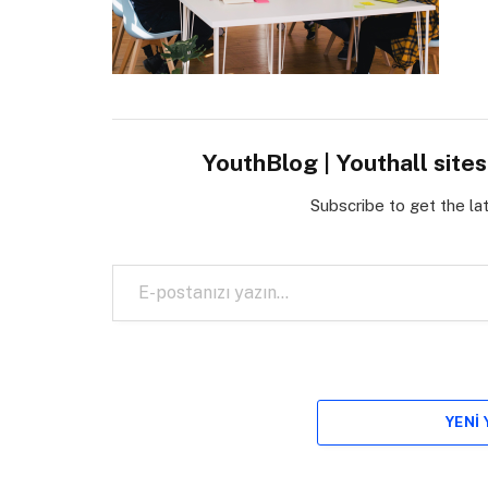
YouthBlog | Youthall site
Subscribe to get the la
E-postanızı yazın…
YENI