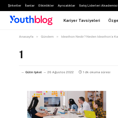
Şirketler
İlanlar
Etkinlikler
Ayrıcalıklar
Satış Liderleri Akademisi
Kariyer Tavsiyeleri
Özg
»
»
Anasayfa
Gündem
Ideathon Nedir? Neden Ideathon’a Kat
1
Gülin Işıkel
26 Ağustos 2022
1 dk okuma süresi