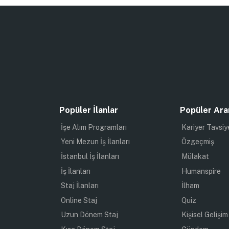
Popüler İlanlar
Popüler Ara
İşe Alım Programları
Kariyer Tavsiy
Yeni Mezun İş İlanları
Özgeçmiş
İstanbul İş İlanları
Mülakat
İş İlanları
Humanspire
Staj İlanları
İlham
Online Staj
Quiz
Uzun Dönem Staj
Kişisel Gelişim