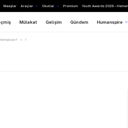
Maaşlar
Araçlar
Okullar
Premium
Youth Awards 2026 – Hemen
eçmiş
Mülakat
Gelişim
Gündem
Humanspire
»
ılmalısın?
1