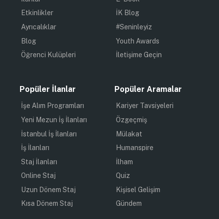
Etkinlikler
İK Blog
Ayrıcalıklar
#Seninleyiz
Blog
Youth Awards
Öğrenci Kulüpleri
İletişime Geçin
Popüler İlanlar
Popüler Aramalar
İşe Alım Programları
Kariyer Tavsiyeleri
Yeni Mezun İş İlanları
Özgeçmiş
İstanbul İş İlanları
Mülakat
İş İlanları
Humanspire
Staj İlanları
İlham
Online Staj
Quiz
Uzun Dönem Staj
Kişisel Gelişim
Kısa Dönem Staj
Gündem