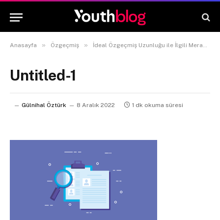
»
»
Anasayfa
Özgeçmiş
İdeal Özgeçmiş Uzunluğu ile İlgili Merak Edilen Her Şey
Untitled-1
Gülnihal Öztürk
8 Aralık 2022
1 dk okuma süresi