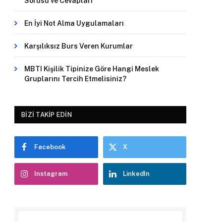
Sorusu ve Cevapları
En İyi Not Alma Uygulamaları
Karşılıksız Burs Veren Kurumlar
MBTI Kişilik Tipinize Göre Hangi Meslek
Gruplarını Tercih Etmelisiniz?
BIZI TAKIP EDIN
Facebook
X
Instagram
LinkedIn