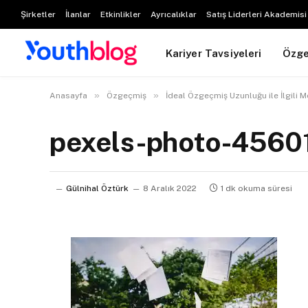
Şirketler
İlanlar
Etkinlikler
Ayrıcalıklar
Satış Liderleri Akademisi
Kariyer Tavsiyeleri
Özg
»
»
Anasayfa
Özgeçmiş
İdeal Özgeçmiş Uzunluğu ile İlgili 
pexels-photo-4560
Gülnihal Öztürk
8 Aralık 2022
1 dk okuma süresi