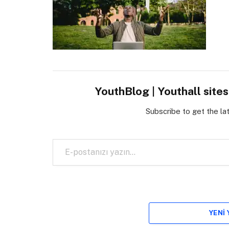
YouthBlog | Youthall site
Subscribe to get the la
E-postanızı yazın…
YENI