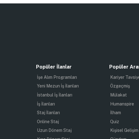
Popüler İlanlar
Popüler Ara
İşe Alım Programları
Kariyer Tavsiy
Yeni Mezun İş İlanları
Özgeçmiş
İstanbul İş İlanları
Mülakat
İş İlanları
Humanspire
Staj İlanları
İlham
Online Staj
Quiz
Uzun Dönem Staj
Kişisel Gelişim