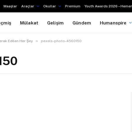
Maaşlar
Araçlar
Okullar
Premium
Youth Awards 2026 – Hemen
eçmiş
Mülakat
Gelişim
Gündem
Humanspire
»
Merak Edilen Her Şey
pexels-photo-4560150
150