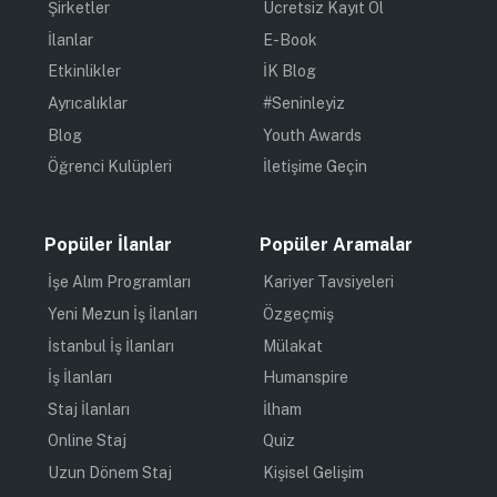
Şirketler
Ücretsiz Kayıt Ol
İlanlar
E-Book
Etkinlikler
İK Blog
Ayrıcalıklar
#Seninleyiz
Blog
Youth Awards
Öğrenci Kulüpleri
İletişime Geçin
Popüler İlanlar
Popüler Aramalar
İşe Alım Programları
Kariyer Tavsiyeleri
Yeni Mezun İş İlanları
Özgeçmiş
İstanbul İş İlanları
Mülakat
İş İlanları
Humanspire
Staj İlanları
İlham
Online Staj
Quiz
Uzun Dönem Staj
Kişisel Gelişim