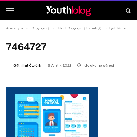
»
»
Anasayfa
Özgeçmiş
İdeal Özgeçmiş Uzunluğu ile İlgili Merak Edilen Her Şey
7464727
Gülnihal Öztürk
8 Aralık 2022
1 dk okuma süresi