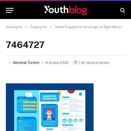
»
»
Anasayfa
Özgeçmiş
İdeal Özgeçmiş Uzunluğu ile İlgili Merak Edilen Her Şey
7464727
Gülnihal Öztürk
8 Aralık 2022
1 dk okuma süresi