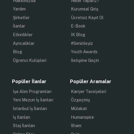
Hakkımızda
Neler Yaparız?
Yardım
Kurumsal Giriş
Şirketler
Ücretsiz Kayıt Ol
İlanlar
E-Book
Etkinlikler
İK Blog
Ayrıcalıklar
#Seninleyiz
Blog
Youth Awards
Öğrenci Kulüpleri
İletişime Geçin
Popüler İlanlar
Popüler Aramalar
İşe Alım Programları
Kariyer Tavsiyeleri
Yeni Mezun İş İlanları
Özgeçmiş
İstanbul İş İlanları
Mülakat
İş İlanları
Humanspire
Staj İlanları
İlham