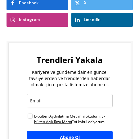
Facebook
X
Instagram
LinkedIn
Trendleri Yakala
Kariyere ve gündeme dair en güncel
tavsiyelerden ve trendlerden haberdar
olmak için e-posta listemize abone ol.
E-bülten
Aydınlatma Metni
''ni okudum.
E-
bülten Açık Rıza Metni
''ni kabul ediyorum.
Abone Ol