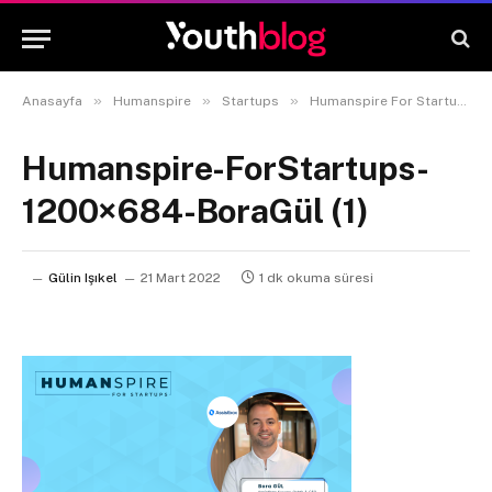
»
»
»
Anasayfa
Humanspire
Startups
Humanspire For Startups #6 Assistbox Co-Founder Bora Gül
Humanspire-ForStartups-
1200×684-BoraGül (1)
Gülin Işıkel
21 Mart 2022
1 dk okuma süresi