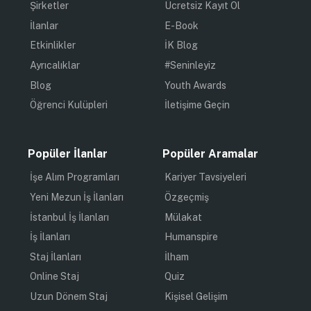
Şirketler
Ücretsiz Kayıt Ol
İlanlar
E-Book
Etkinlikler
İK Blog
Ayrıcalıklar
#Seninleyiz
Blog
Youth Awards
Öğrenci Kulüpleri
İletişime Geçin
Popüler İlanlar
Popüler Aramalar
İşe Alım Programları
Kariyer Tavsiyeleri
Yeni Mezun İş İlanları
Özgeçmiş
İstanbul İş İlanları
Mülakat
İş İlanları
Humanspire
Staj İlanları
İlham
Online Staj
Quiz
Uzun Dönem Staj
Kişisel Gelişim