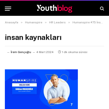
»
»
»
Anasayfa
Humanspire
HR Leaders
Humanspire #75 İnsan Kaynakları Direktörü Gökhan Orakçıoğlu
insan kaynakları
İrem Gençoğlu
4 Mart 2024
1 dk okuma süresi