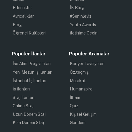
Etkinlikler
İK Blog
Ayrıcalıklar
#Seninleyiz
Blog
Youth Awards
Öğrenci Kulüpleri
İletişime Geçin
Popüler İlanlar
Popüler Aramalar
İşe Alım Programları
Kariyer Tavsiyeleri
Yeni Mezun İş İlanları
Özgeçmiş
İstanbul İş İlanları
Mülakat
İş İlanları
Humanspire
Staj İlanları
İlham
Online Staj
Quiz
Uzun Dönem Staj
Kişisel Gelişim
Kısa Dönem Staj
Gündem