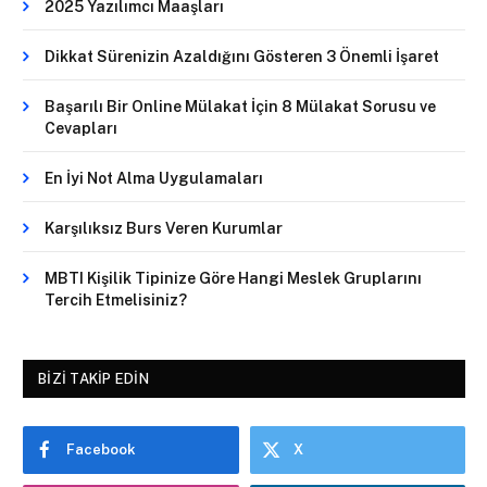
2025 Yazılımcı Maaşları
Dikkat Sürenizin Azaldığını Gösteren 3 Önemli İşaret
Başarılı Bir Online Mülakat İçin 8 Mülakat Sorusu ve
Cevapları
En İyi Not Alma Uygulamaları
Karşılıksız Burs Veren Kurumlar
MBTI Kişilik Tipinize Göre Hangi Meslek Gruplarını
Tercih Etmelisiniz?
BIZI TAKIP EDIN
Facebook
X