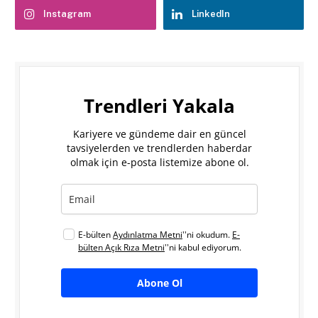
Instagram
LinkedIn
Trendleri Yakala
Kariyere ve gündeme dair en güncel
tavsiyelerden ve trendlerden haberdar
olmak için e-posta listemize abone ol.
E-bülten
Aydınlatma Metni
''ni okudum.
E-
bülten Açık Rıza Metni
''ni kabul ediyorum.
Abone Ol