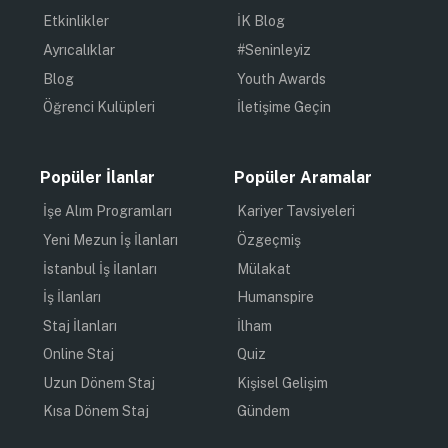
Etkinlikler
İK Blog
Ayrıcalıklar
#Seninleyiz
Blog
Youth Awards
Öğrenci Kulüpleri
İletişime Geçin
Popüler İlanlar
Popüler Aramalar
İşe Alım Programları
Kariyer Tavsiyeleri
Yeni Mezun İş İlanları
Özgeçmiş
İstanbul İş İlanları
Mülakat
İş İlanları
Humanspire
Staj İlanları
İlham
Online Staj
Quiz
Uzun Dönem Staj
Kişisel Gelişim
Kısa Dönem Staj
Gündem