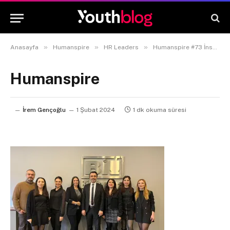
»
»
»
Anasayfa
Humanspire
HR Leaders
Humanspire #73 İnsan Kaynakları Direktörü Kenan Barış Demirdelen
Humanspire
İrem Gençoğlu
1 Şubat 2024
1 dk okuma süresi