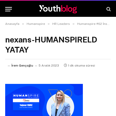
»
»
»
Anasayfa
Humanspire
HR Leaders
Humanspire #62 İnsan Kaynakları Direktörü Yağmur Yavuz
nexans-HUMANSPIRELD
YATAY
İrem Gençoğlu
5 Aralık 2023
1 dk okuma süresi