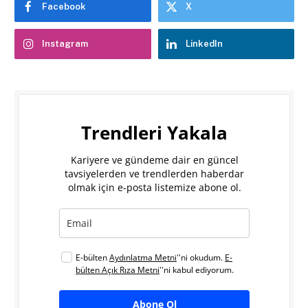
Facebook
X
Instagram
LinkedIn
Trendleri Yakala
Kariyere ve gündeme dair en güncel
tavsiyelerden ve trendlerden haberdar
olmak için e-posta listemize abone ol.
E-bülten
Aydınlatma Metni
''ni okudum.
E-
bülten Açık Rıza Metni
''ni kabul ediyorum.
Abone Ol