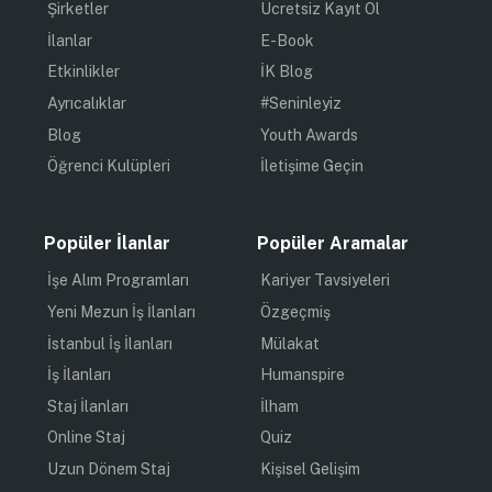
Şirketler
Ücretsiz Kayıt Ol
İlanlar
E-Book
Etkinlikler
İK Blog
Ayrıcalıklar
#Seninleyiz
Blog
Youth Awards
Öğrenci Kulüpleri
İletişime Geçin
Popüler İlanlar
Popüler Aramalar
İşe Alım Programları
Kariyer Tavsiyeleri
Yeni Mezun İş İlanları
Özgeçmiş
İstanbul İş İlanları
Mülakat
İş İlanları
Humanspire
Staj İlanları
İlham
Online Staj
Quiz
Uzun Dönem Staj
Kişisel Gelişim