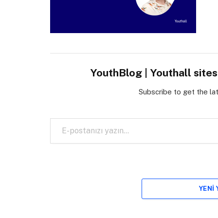
YouthBlog | Youthall site
Subscribe to get the la
E-postanızı yazın…
YENI