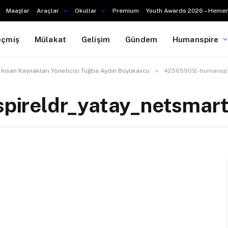
Maaşlar
Araçlar
Okullar
Premium
Youth Awards 2026 – Hemen
eçmiş
Mülakat
Gelişim
Gündem
Humanspire
»
nsan Kaynakları Yöneticisi Tuğba Aydın Büyükavcu
425659012-humanspir
ireldr_yatay_netsmar