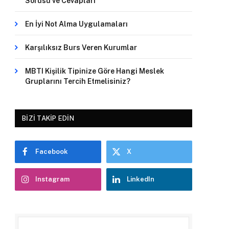
Sorusu ve Cevapları
En İyi Not Alma Uygulamaları
Karşılıksız Burs Veren Kurumlar
MBTI Kişilik Tipinize Göre Hangi Meslek
Gruplarını Tercih Etmelisiniz?
BIZI TAKIP EDIN
Facebook
X
Instagram
LinkedIn