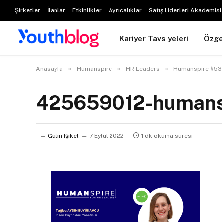
Şirketler
İlanlar
Etkinlikler
Ayrıcalıklar
Satış Liderleri Akademisi
Kariyer Tavsiyeleri
Özg
»
»
»
Anasayfa
Humanspire
HR Leaders
Humanspire #53 İ
425659012-humansp
Gülin Işıkel
7 Eylül 2022
1 dk okuma süresi