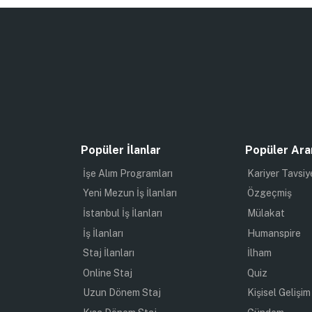
Popüler İlanlar
Popüler Ara
İşe Alım Programları
Kariyer Tavsiy
Yeni Mezun İş İlanları
Özgeçmiş
İstanbul İş İlanları
Mülakat
İş İlanları
Humanspire
Staj İlanları
İlham
Online Staj
Quiz
Uzun Dönem Staj
Kişisel Gelişim