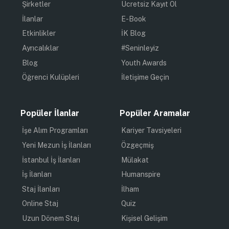
Şirketler
Ücretsiz Kayıt Ol
İlanlar
E-Book
Etkinlikler
İK Blog
Ayrıcalıklar
#Seninleyiz
Blog
Youth Awards
Öğrenci Kulüpleri
İletişime Geçin
Popüler İlanlar
Popüler Aramalar
İşe Alım Programları
Kariyer Tavsiyeleri
Yeni Mezun İş İlanları
Özgeçmiş
İstanbul İş İlanları
Mülakat
İş İlanları
Humanspire
Staj İlanları
İlham
Online Staj
Quiz
Uzun Dönem Staj
Kişisel Gelişim