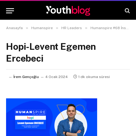
»
»
»
Anasayfa
Humanspire
HR Leaders
Humanspire #68 İnsan Kaynakları ve Operasyon Genel Müdür Yardımcısı Levent Ercebeci
Hopi-Levent Egemen
Ercebeci
İrem Gençoğlu
4 Ocak 2024
1 dk okuma süresi