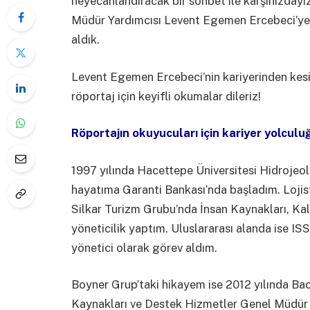
heyecanlandıracak bir sohbet ile karşınızday
Müdür Yardımcısı Levent Egemen Ercebeci’ye m
aldık.
Levent Egemen Ercebeci’nin kariyerinden kesitl
röportaj için keyifli okumalar dileriz!
Röportajın okuyucuları için kariyer yolculu
1997 yılında Hacettepe Üniversitesi Hidrojeo
hayatıma Garanti Bankası’nda başladım. Lojist
Silkar Turizm Grubu’nda İnsan Kaynakları, Kal
yöneticilik yaptım. Uluslararası alanda ise IS
yönetici olarak görev aldım.
Boyner Grup’taki hikayem ise 2012 yılında Back
Kaynakları ve Destek Hizmetler Genel Müdür Ya