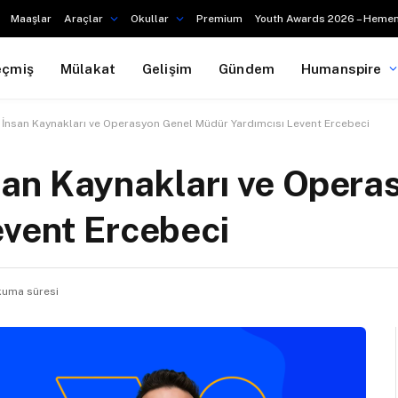
Maaşlar
Araçlar
Okullar
Premium
Youth Awards 2026 – Hemen
eçmiş
Mülakat
Gelişim
Gündem
Humanspire
İnsan Kaynakları ve Operasyon Genel Müdür Yardımcısı Levent Ercebeci
an Kaynakları ve Opera
event Ercebeci
kuma süresi