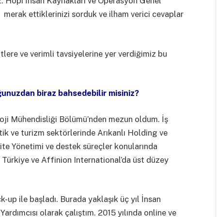
ız. Hopi İnsan Kaynakları ve Operasyon Genel
erak ettiklerinizi sorduk ve ilham verici cevaplar
ere ve verimli tavsiyelerine yer verdiğimiz bu
ğunuzdan biraz bahsedebilir misiniz?
loji Mühendisliği Bölümü’nden mezun oldum. İş
ik ve turizm sektörlerinde Arıkanlı Holding ve
ite Yönetimi ve destek süreçler konularında
S Türkiye ve Affinion International’da üst düzey
-up ile başladı. Burada yaklaşık üç yıl İnsan
rdımcısı olarak çalıştım. 2015 yılında online ve