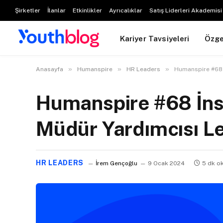
Şirketler
İlanlar
Etkinlikler
Ayrıcalıklar
Satış Liderleri Akademisi
Kariyer Tavsiyeleri
Özg
»
»
»
Anasayfa
Humanspire
HR Leaders
Humanspire #68 
Humanspire #68 İns
Müdür Yardımcısı L
HR LEADERS
İrem Gençoğlu
9 Ocak 2024
5 dk o