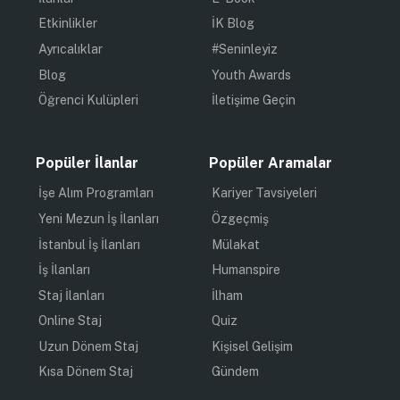
Etkinlikler
İK Blog
Ayrıcalıklar
#Seninleyiz
Blog
Youth Awards
Öğrenci Kulüpleri
İletişime Geçin
Popüler İlanlar
Popüler Aramalar
İşe Alım Programları
Kariyer Tavsiyeleri
Yeni Mezun İş İlanları
Özgeçmiş
İstanbul İş İlanları
Mülakat
İş İlanları
Humanspire
Staj İlanları
İlham
Online Staj
Quiz
Uzun Dönem Staj
Kişisel Gelişim
Kısa Dönem Staj
Gündem