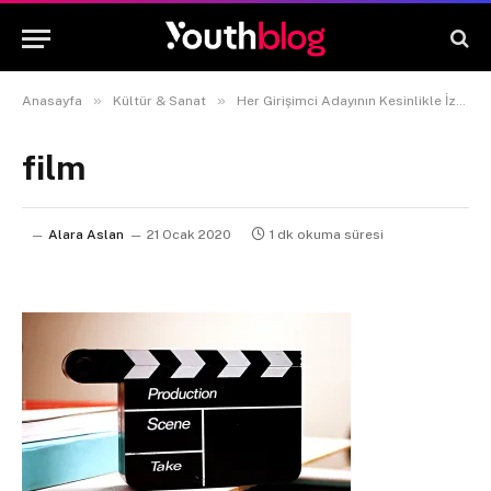
»
»
Anasayfa
Kültür & Sanat
Her Girişimci Adayının Kesinlikle İzlemesi Gereken 5 Film
film
Alara Aslan
21 Ocak 2020
1 dk okuma süresi