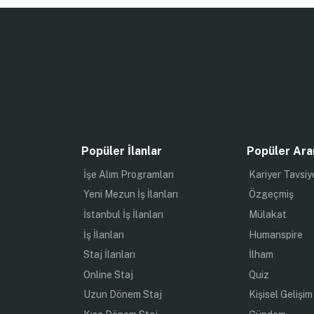
Popüler İlanlar
Popüler Ara
İşe Alım Programları
Kariyer Tavsiy
Yeni Mezun İş İlanları
Özgeçmiş
İstanbul İş İlanları
Mülakat
İş İlanları
Humanspire
Staj İlanları
İlham
Online Staj
Quiz
Uzun Dönem Staj
Kişisel Gelişim