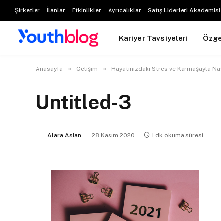
Şirketler
İlanlar
Etkinlikler
Ayrıcalıklar
Satış Liderleri Akademisi
Kariyer Tavsiyeleri
Özg
»
»
Anasayfa
Gelişim
Hayatınızdaki Stres ve Karmaşayla Nası
Untitled-3
Alara Aslan
28 Kasım 2020
1 dk okuma süresi