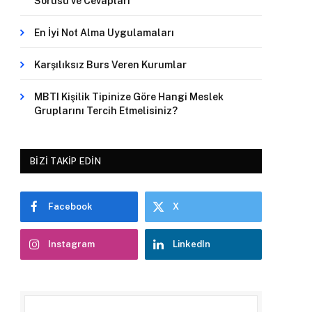
Sorusu ve Cevapları
En İyi Not Alma Uygulamaları
Karşılıksız Burs Veren Kurumlar
MBTI Kişilik Tipinize Göre Hangi Meslek
Gruplarını Tercih Etmelisiniz?
BIZI TAKIP EDIN
Facebook
X
Instagram
LinkedIn