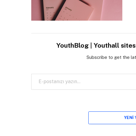
YouthBlog | Youthall site
Subscribe to get the la
E-postanızı yazın…
YENI