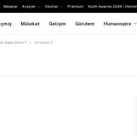
Maaşlar
Araçlar
Okullar
Premium
Youth Awards 2026 – Hemen
eçmiş
Mülakat
Gelişim
Gündem
Humanspire
»
l Başa Çıkılır?
Untitled-3