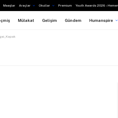
Maaşlar
Araçlar
Okullar
Premium
Youth Awards 2026 – Hemen
eçmiş
Mülakat
Gelişim
Gündem
Humanspire
kigai_Kapak