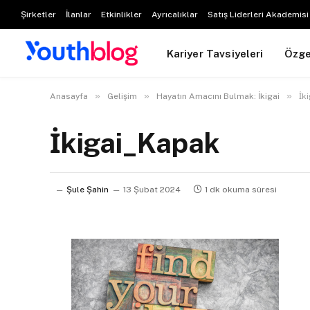
Şirketler
İlanlar
Etkinlikler
Ayrıcalıklar
Satış Liderleri Akademisi
Kariyer Tavsiyeleri
Özg
»
»
»
Anasayfa
Gelişim
Hayatın Amacını Bulmak: İkigai
İ
İkigai_Kapak
Şule Şahin
13 Şubat 2024
1 dk okuma süresi