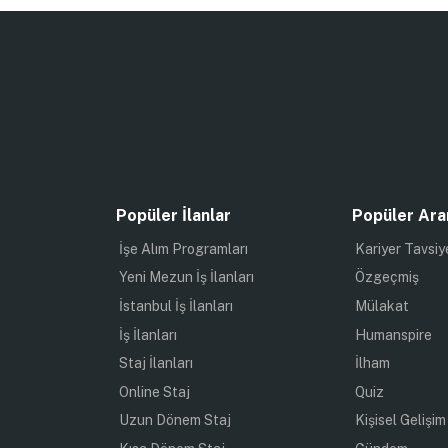
Popüler İlanlar
Popüler Ara
İşe Alım Programları
Kariyer Tavsiy
Yeni Mezun İş İlanları
Özgeçmiş
İstanbul İş İlanları
Mülakat
İş İlanları
Humanspire
Staj İlanları
İlham
Online Staj
Quiz
Uzun Dönem Staj
Kişisel Gelişim