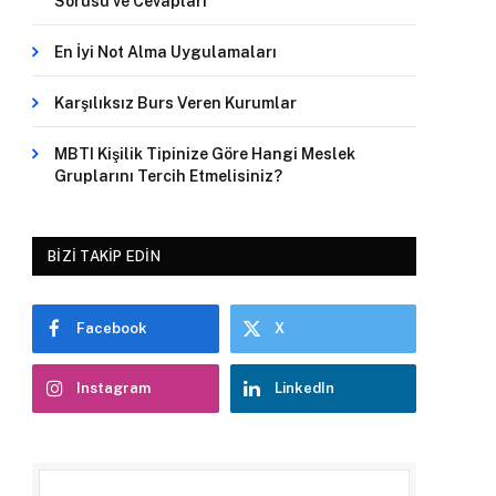
Sorusu ve Cevapları
En İyi Not Alma Uygulamaları
Karşılıksız Burs Veren Kurumlar
MBTI Kişilik Tipinize Göre Hangi Meslek
Gruplarını Tercih Etmelisiniz?
BIZI TAKIP EDIN
Facebook
X
Instagram
LinkedIn