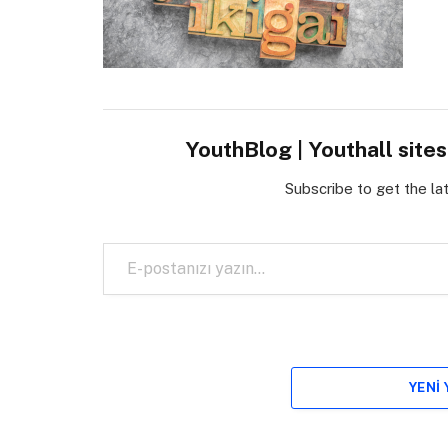
YouthBlog | Youthall site
Subscribe to get the la
E-postanızı yazın…
YENI