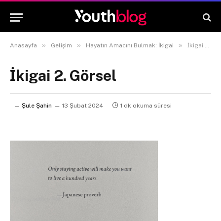
»
»
»
Anasayfa
Gelişim
Hayatın Amacını Bulmak: İkigai
İkigai 2. Görsel
İkigai 2. Görsel
Şule Şahin
13 Şubat 2024
1 dk okuma süresi