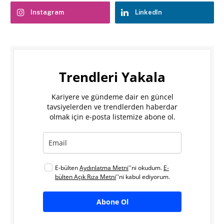
Instagram
LinkedIn
Trendleri Yakala
Kariyere ve gündeme dair en güncel
tavsiyelerden ve trendlerden haberdar
olmak için e-posta listemize abone ol.
E-bülten
Aydınlatma Metni
''ni okudum.
E-
bülten Açık Rıza Metni
''ni kabul ediyorum.
Abone Ol