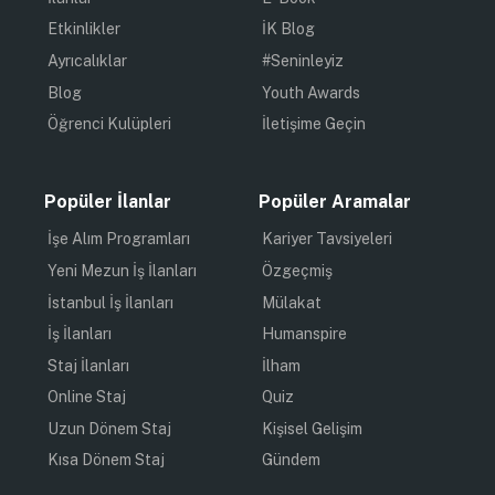
Etkinlikler
İK Blog
Ayrıcalıklar
#Seninleyiz
Blog
Youth Awards
Öğrenci Kulüpleri
İletişime Geçin
Popüler İlanlar
Popüler Aramalar
İşe Alım Programları
Kariyer Tavsiyeleri
Yeni Mezun İş İlanları
Özgeçmiş
İstanbul İş İlanları
Mülakat
İş İlanları
Humanspire
Staj İlanları
İlham
Online Staj
Quiz
Uzun Dönem Staj
Kişisel Gelişim
Kısa Dönem Staj
Gündem