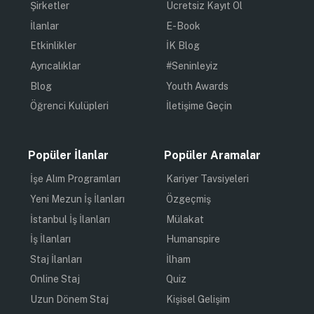
Şirketler
Ücretsiz Kayıt Ol
İlanlar
E-Book
Etkinlikler
İK Blog
Ayrıcalıklar
#Seninleyiz
Blog
Youth Awards
Öğrenci Kulüpleri
İletişime Geçin
Popüler İlanlar
Popüler Aramalar
İşe Alım Programları
Kariyer Tavsiyeleri
Yeni Mezun İş İlanları
Özgeçmiş
İstanbul İş İlanları
Mülakat
İş İlanları
Humanspire
Staj İlanları
İlham
Online Staj
Quiz
Uzun Dönem Staj
Kişisel Gelişim