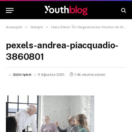
»
»
Anasayfa
Gelişim
Halo Etkisi: Ön Yargılarımızın Olumlu Ve Olumsuz Sonuçları
pexels-andrea-piacquadio-
3860801
Gülin Işıkel
11 Ağustos 2021
1 dk okuma süresi