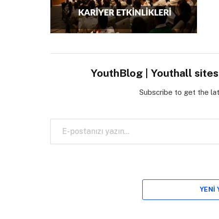
YouthBlog | Youthall site
Subscribe to get the la
E-postanızı yazın…
YENI