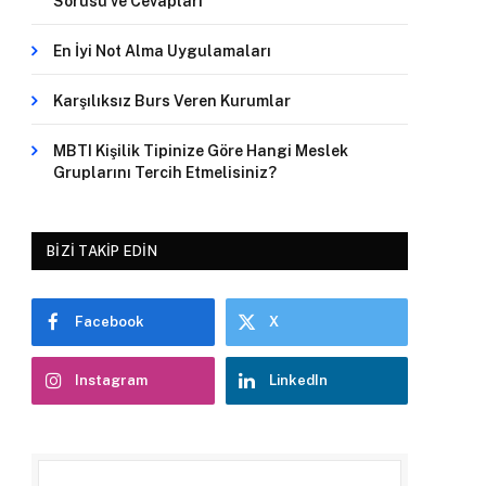
Sorusu ve Cevapları
En İyi Not Alma Uygulamaları
Karşılıksız Burs Veren Kurumlar
MBTI Kişilik Tipinize Göre Hangi Meslek
Gruplarını Tercih Etmelisiniz?
BIZI TAKIP EDIN
Facebook
X
Instagram
LinkedIn