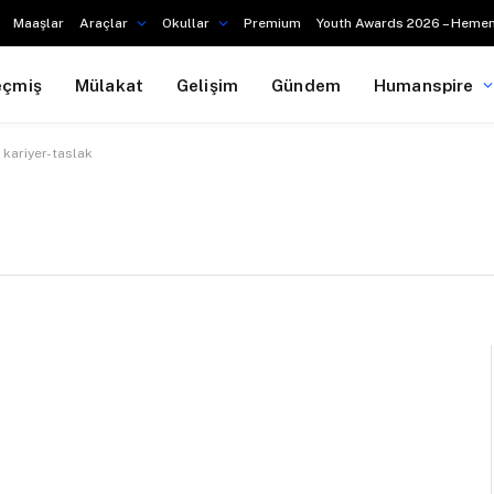
Maaşlar
Araçlar
Okullar
Premium
Youth Awards 2026 – Hemen
eçmiş
Mülakat
Gelişim
Gündem
Humanspire
kariyer-taslak