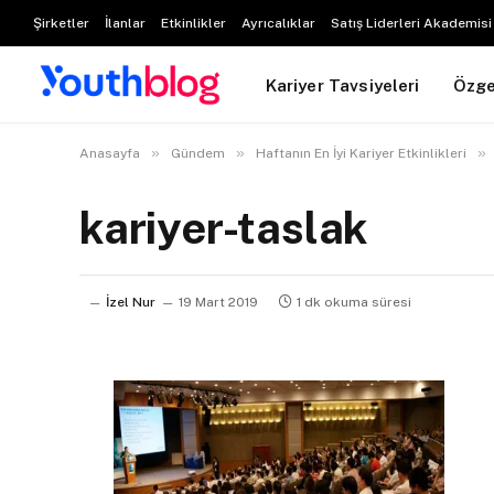
Şirketler
İlanlar
Etkinlikler
Ayrıcalıklar
Satış Liderleri Akademisi
Kariyer Tavsiyeleri
Özg
»
»
»
Anasayfa
Gündem
Haftanın En İyi Kariyer Etkinlikleri
kariyer-taslak
İzel Nur
19 Mart 2019
1 dk okuma süresi