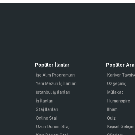
Popüler İlanlar
Popüler Ara
İşe Alım Programları
Kariyer Tavsiy
Yeni Mezun İş İlanları
Özgeçmiş
İstanbul İş İlanları
Mülakat
İş İlanları
Humanspire
Staj İlanları
İlham
Online Staj
Quiz
Uzun Dönem Staj
Kişisel Gelişim