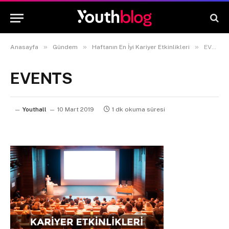
»
»
»
Anasayfa
Gündem
Haftanın En İyi Kariyer Etkinlikleri
EVENTS
EVENTS
Youthall
10 Mart 2019
1 dk okuma süresi