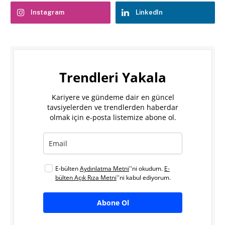
Instagram
LinkedIn
Trendleri Yakala
Kariyere ve gündeme dair en güncel
tavsiyelerden ve trendlerden haberdar
olmak için e-posta listemize abone ol.
E-bülten
Aydınlatma Metni
''ni okudum.
E-
bülten Açık Rıza Metni
''ni kabul ediyorum.
Abone Ol