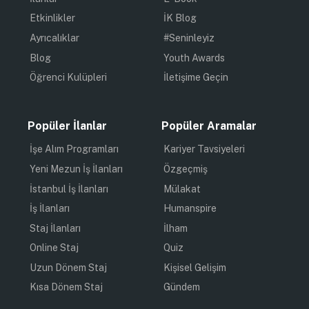
Etkinlikler
İK Blog
Ayrıcalıklar
#Seninleyiz
Blog
Youth Awards
Öğrenci Kulüpleri
İletişime Geçin
Popüler İlanlar
Popüler Aramalar
İşe Alım Programları
Kariyer Tavsiyeleri
Yeni Mezun İş İlanları
Özgeçmiş
İstanbul İş İlanları
Mülakat
İş İlanları
Humanspire
Staj İlanları
İlham
Online Staj
Quiz
Uzun Dönem Staj
Kişisel Gelişim
Kısa Dönem Staj
Gündem