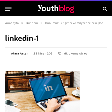
»
»
Anasayfa
Gündem
Günümüz Girişimci ve Milyarderlerin Çocuklukları Nasıldı?
linkedin-1
Alara Aslan
23 Nisan 2021
1 dk okuma süresi