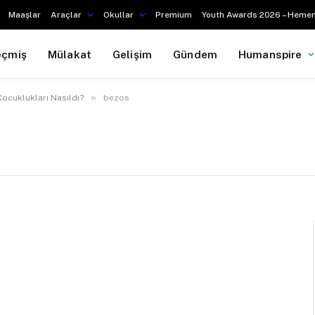
Maaşlar
Araçlar
Okullar
Premium
Youth Awards 2026 – Hemen
eçmiş
Mülakat
Gelişim
Gündem
Humanspire
»
Çocuklukları Nasıldı?
bezos