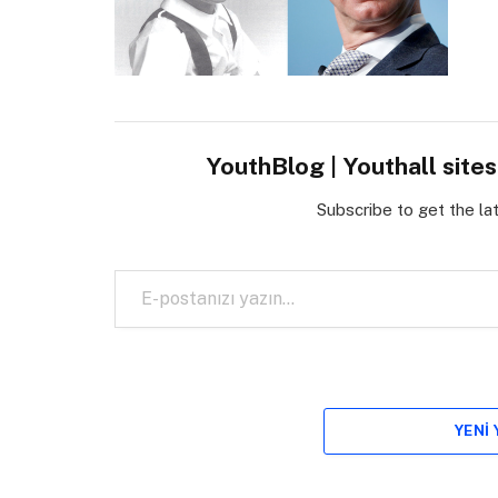
YouthBlog | Youthall site
Subscribe to get the la
E-postanızı yazın…
YENI