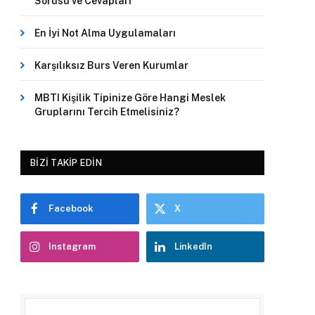
Sorusu ve Cevapları
En İyi Not Alma Uygulamaları
Karşılıksız Burs Veren Kurumlar
MBTI Kişilik Tipinize Göre Hangi Meslek
Gruplarını Tercih Etmelisiniz?
BIZI TAKIP EDIN
Facebook
X
Instagram
LinkedIn