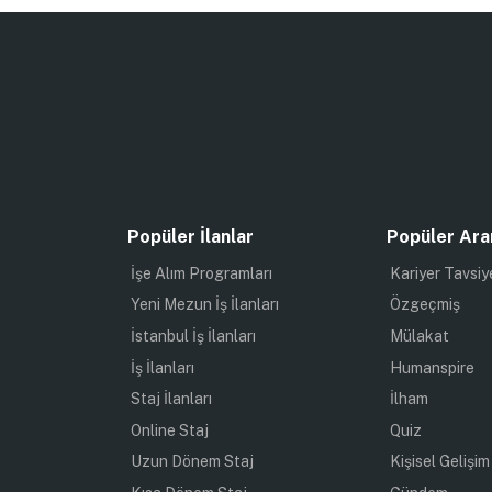
Popüler İlanlar
Popüler Ara
İşe Alım Programları
Kariyer Tavsiy
Yeni Mezun İş İlanları
Özgeçmiş
İstanbul İş İlanları
Mülakat
İş İlanları
Humanspire
Staj İlanları
İlham
Online Staj
Quiz
Uzun Dönem Staj
Kişisel Gelişim