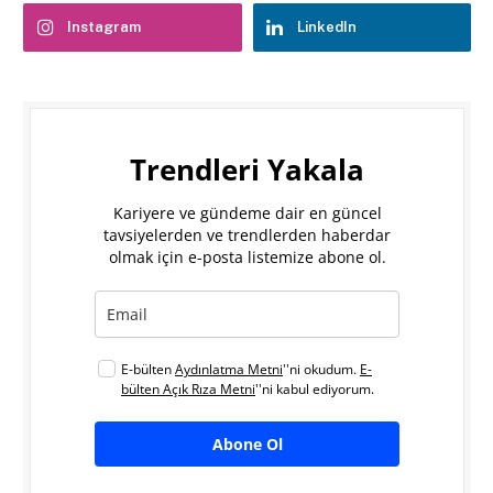
Instagram
LinkedIn
Trendleri Yakala
Kariyere ve gündeme dair en güncel
tavsiyelerden ve trendlerden haberdar
olmak için e-posta listemize abone ol.
E-bülten
Aydınlatma Metni
''ni okudum.
E-
bülten Açık Rıza Metni
''ni kabul ediyorum.
Abone Ol