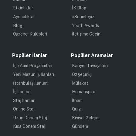
Etkinlikler
İK Blog
Ayrıcalıklar
#Seninleyiz
Blog
Youth Awards
Öğrenci Kulüpleri
İletişime Geçin
Popüler İlanlar
Popüler Aramalar
İşe Alım Programları
Kariyer Tavsiyeleri
Yeni Mezun İş İlanları
Özgeçmiş
İstanbul İş İlanları
Mülakat
İş İlanları
Humanspire
Staj İlanları
İlham
Online Staj
Quiz
Uzun Dönem Staj
Kişisel Gelişim
Kısa Dönem Staj
Gündem