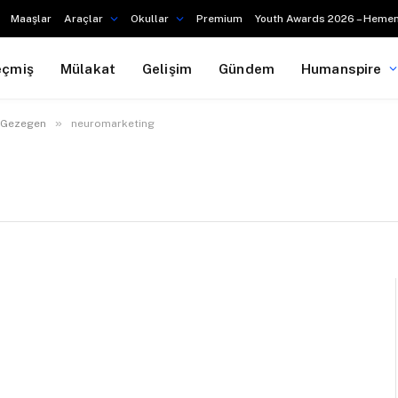
Maaşlar
Araçlar
Okullar
Premium
Youth Awards 2026 – Hemen
eçmiş
Mülakat
Gelişim
Gündem
Humanspire
»
l Gezegen
neuromarketing