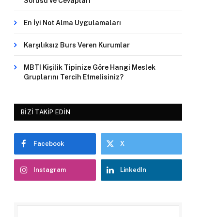
Sorusu ve Cevapları
En İyi Not Alma Uygulamaları
Karşılıksız Burs Veren Kurumlar
MBTI Kişilik Tipinize Göre Hangi Meslek
Gruplarını Tercih Etmelisiniz?
BIZI TAKIP EDIN
Facebook
X
Instagram
LinkedIn