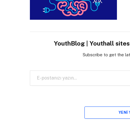
YouthBlog | Youthall site
Subscribe to get the la
E-postanızı yazın…
YENI