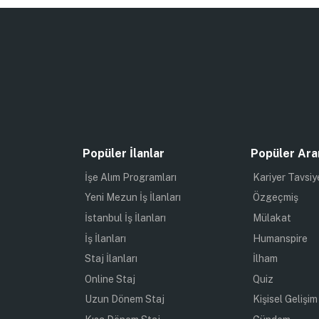
Popüler İlanlar
Popüler Ara
İşe Alım Programları
Kariyer Tavsiy
Yeni Mezun İş İlanları
Özgeçmiş
İstanbul İş İlanları
Mülakat
İş İlanları
Humanspire
Staj İlanları
İlham
Online Staj
Quiz
Uzun Dönem Staj
Kişisel Gelişim