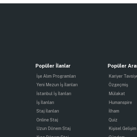
Popüler İlanlar
Popüler Ara
İşe Alım Programları
Kariyer Tavsiy
Yeni Mezun İş İlanları
Özgeçmiş
İstanbul İş İlanları
Mülakat
İş İlanları
Humanspire
Staj İlanları
İlham
Online Staj
Quiz
Uzun Dönem Staj
Kişisel Gelişim