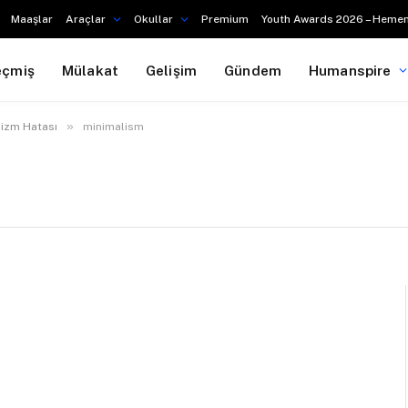
Maaşlar
Araçlar
Okullar
Premium
Youth Awards 2026 – Hemen
eçmiş
Mülakat
Gelişim
Gündem
Humanspire
»
lizm Hatası
minimalism