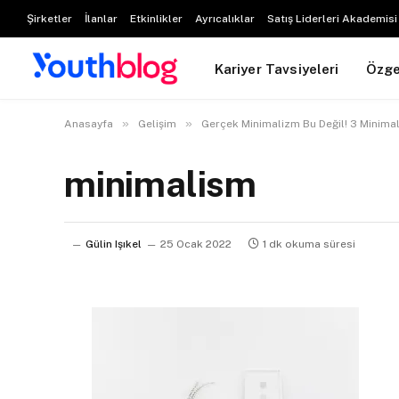
Şirketler
İlanlar
Etkinlikler
Ayrıcalıklar
Satış Liderleri Akademisi
Kariyer Tavsiyeleri
Özg
»
»
Anasayfa
Gelişim
Gerçek Minimalizm Bu Değil! 3 Minima
minimalism
Gülin Işıkel
25 Ocak 2022
1 dk okuma süresi