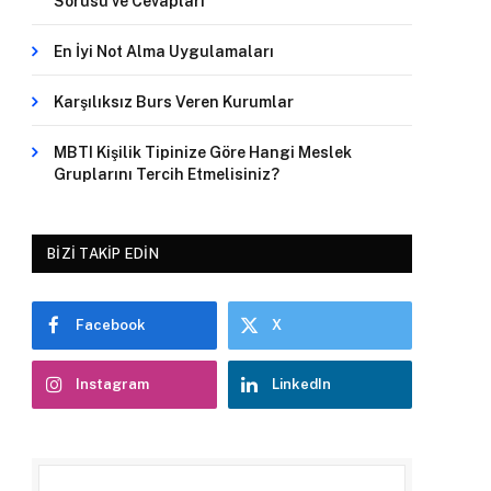
Sorusu ve Cevapları
En İyi Not Alma Uygulamaları
Karşılıksız Burs Veren Kurumlar
MBTI Kişilik Tipinize Göre Hangi Meslek
Gruplarını Tercih Etmelisiniz?
BIZI TAKIP EDIN
Facebook
X
Instagram
LinkedIn