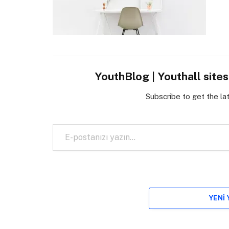
YouthBlog | Youthall site
Subscribe to get the la
E-postanızı yazın…
YENI