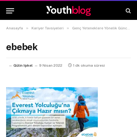
»
»
Anasayfa
Kariyer Tavsiyeleri
Genç Yeteneklere Yönelik Güncel Staj Ve Kariyer Fırsatları 2022
ebebek
Gülin Işıkel
9 Nisan 2022
1 dk okuma süresi