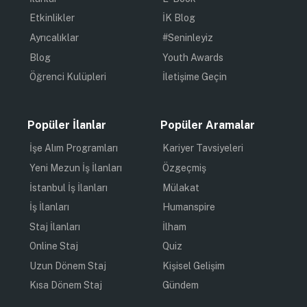
Etkinlikler
İK Blog
Ayrıcalıklar
#Seninleyiz
Blog
Youth Awards
Öğrenci Kulüpleri
İletişime Geçin
Popüler İlanlar
Popüler Aramalar
İşe Alım Programları
Kariyer Tavsiyeleri
Yeni Mezun İş İlanları
Özgeçmiş
İstanbul İş İlanları
Mülakat
İş İlanları
Humanspire
Staj İlanları
İlham
Online Staj
Quiz
Uzun Dönem Staj
Kişisel Gelişim
Kısa Dönem Staj
Gündem