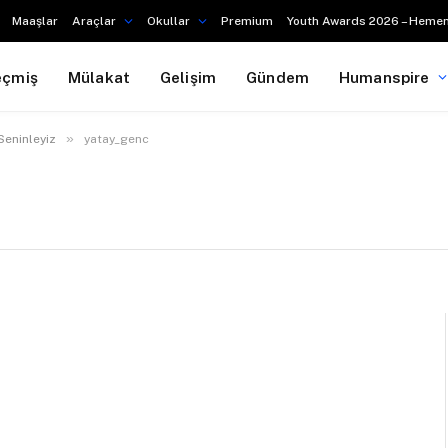
Maaşlar
Araçlar
Okullar
Premium
Youth Awards 2026 – Hemen
eçmiş
Mülakat
Gelişim
Gündem
Humanspire
»
Seninleyiz
yatay_genc