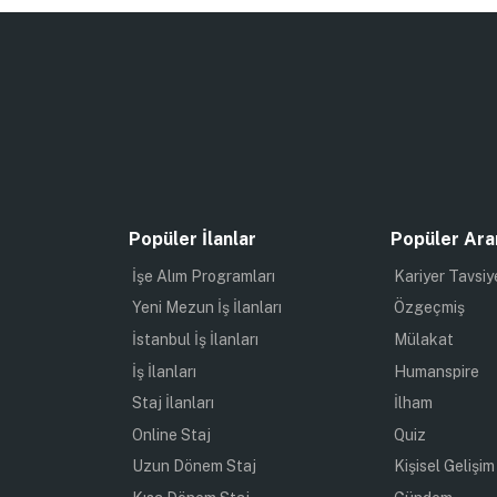
Popüler İlanlar
Popüler Ara
İşe Alım Programları
Kariyer Tavsiy
Yeni Mezun İş İlanları
Özgeçmiş
İstanbul İş İlanları
Mülakat
İş İlanları
Humanspire
Staj İlanları
İlham
Online Staj
Quiz
Uzun Dönem Staj
Kişisel Gelişim