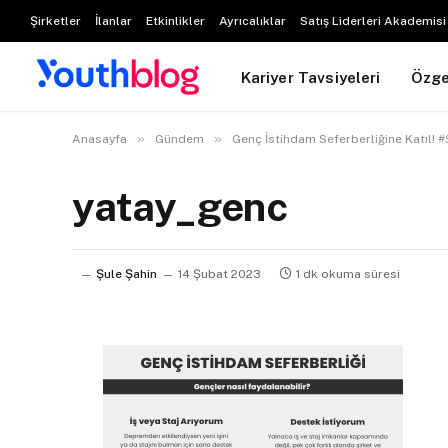
Şirketler
İlanlar
Etkinlikler
Ayrıcalıklar
Satış Liderleri Akademisi
Kariyer Tavsiyeleri
Özg
»
»
Anasayfa
Gündem
Genç İstihdam Seferberliğine Katıl! #
yatay_genc
Şule Şahin
14 Şubat 2023
1 dk okuma süresi