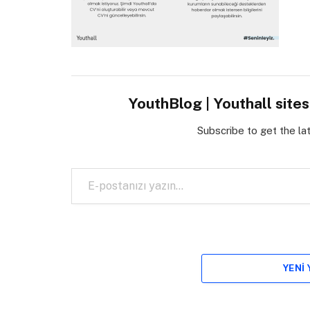
YouthBlog | Youthall site
Subscribe to get the la
E-postanızı yazın…
YENI