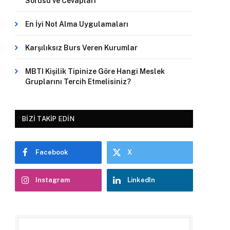
Sorusu ve Cevapları
En İyi Not Alma Uygulamaları
Karşılıksız Burs Veren Kurumlar
MBTI Kişilik Tipinize Göre Hangi Meslek
Gruplarını Tercih Etmelisiniz?
BIZI TAKIP EDIN
Facebook
X
Instagram
LinkedIn