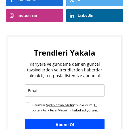
Instagram
LinkedIn
Trendleri Yakala
Kariyere ve gündeme dair en güncel
tavsiyelerden ve trendlerden haberdar
olmak için e-posta listemize abone ol.
E-bülten
Aydınlatma Metni
''ni okudum.
E-
bülten Açık Rıza Metni
''ni kabul ediyorum.
Abone Ol