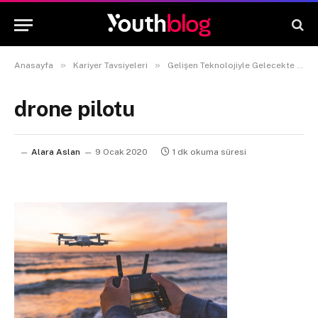
»
»
Anasayfa
Kariyer Tavsiyeleri
Gelişen Teknolojiyle Gelecekte Popüler Olacak 5 Meslek
drone pilotu
Alara Aslan
9 Ocak 2020
1 dk okuma süresi