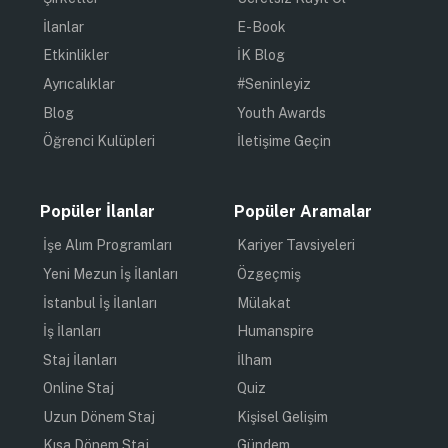
İlanlar
E-Book
Etkinlikler
İK Blog
Ayrıcalıklar
#Seninleyiz
Blog
Youth Awards
Öğrenci Kulüpleri
İletişime Geçin
Popüler İlanlar
Popüler Aramalar
İşe Alım Programları
Kariyer Tavsiyeleri
Yeni Mezun İş İlanları
Özgeçmiş
İstanbul İş İlanları
Mülakat
İş İlanları
Humanspire
Staj İlanları
İlham
Online Staj
Quiz
Uzun Dönem Staj
Kişisel Gelişim
Kısa Dönem Staj
Gündem