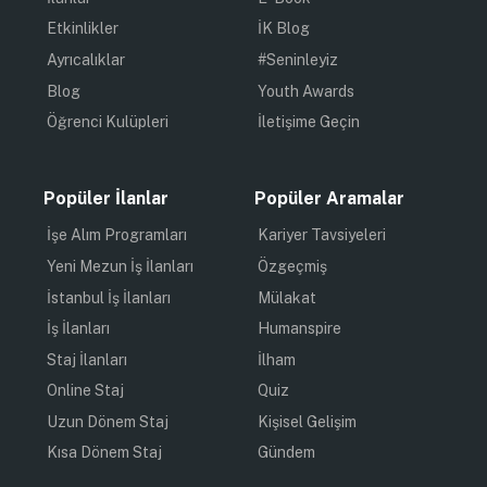
Etkinlikler
İK Blog
Ayrıcalıklar
#Seninleyiz
Blog
Youth Awards
Öğrenci Kulüpleri
İletişime Geçin
Popüler İlanlar
Popüler Aramalar
İşe Alım Programları
Kariyer Tavsiyeleri
Yeni Mezun İş İlanları
Özgeçmiş
İstanbul İş İlanları
Mülakat
İş İlanları
Humanspire
Staj İlanları
İlham
Online Staj
Quiz
Uzun Dönem Staj
Kişisel Gelişim
Kısa Dönem Staj
Gündem