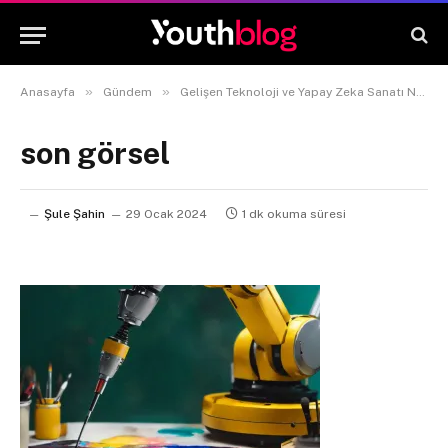
»
»
Anasayfa
Gündem
Gelişen Teknoloji ve Yapay Zeka Sanatı Nasıl Etkilemektedir?
son görsel
Şule Şahin
29 Ocak 2024
1 dk okuma süresi