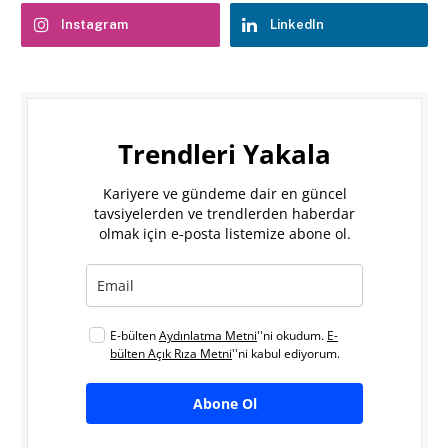
Instagram
LinkedIn
Trendleri Yakala
Kariyere ve gündeme dair en güncel
tavsiyelerden ve trendlerden haberdar
olmak için e-posta listemize abone ol.
E-bülten
Aydınlatma Metni
''ni okudum.
E-
bülten Açık Rıza Metni
''ni kabul ediyorum.
Abone Ol