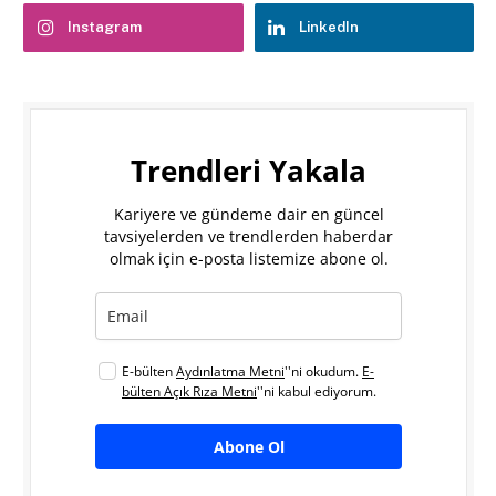
Instagram
LinkedIn
Trendleri Yakala
Kariyere ve gündeme dair en güncel
tavsiyelerden ve trendlerden haberdar
olmak için e-posta listemize abone ol.
E-bülten
Aydınlatma Metni
''ni okudum.
E-
bülten Açık Rıza Metni
''ni kabul ediyorum.
Abone Ol