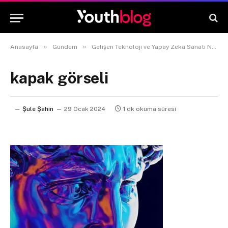
»
»
Anasayfa
Gündem
Gelişen Teknoloji ve Yapay Zeka Sanatı Nasıl Etkilemektedir?
kapak görseli
Şule Şahin
29 Ocak 2024
1 dk okuma süresi