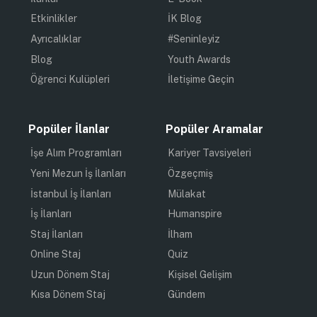
Etkinlikler
İK Blog
Ayrıcalıklar
#Seninleyiz
Blog
Youth Awards
Öğrenci Kulüpleri
İletişime Geçin
Popüler İlanlar
Popüler Aramalar
İşe Alım Programları
Kariyer Tavsiyeleri
Yeni Mezun İş İlanları
Özgeçmiş
İstanbul İş İlanları
Mülakat
İş İlanları
Humanspire
Staj İlanları
İlham
Online Staj
Quiz
Uzun Dönem Staj
Kişisel Gelişim
Kısa Dönem Staj
Gündem