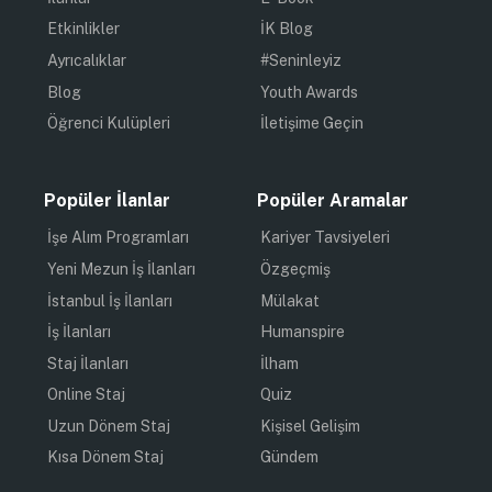
Etkinlikler
İK Blog
Ayrıcalıklar
#Seninleyiz
Blog
Youth Awards
Öğrenci Kulüpleri
İletişime Geçin
Popüler İlanlar
Popüler Aramalar
İşe Alım Programları
Kariyer Tavsiyeleri
Yeni Mezun İş İlanları
Özgeçmiş
İstanbul İş İlanları
Mülakat
İş İlanları
Humanspire
Staj İlanları
İlham
Online Staj
Quiz
Uzun Dönem Staj
Kişisel Gelişim
Kısa Dönem Staj
Gündem