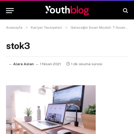
»
»
»
Anasayfa
Kariyer Tavsiyeleri
Geleceğin İnsan Modeli: T-İnsan
stok3
Alara Aslan
1 Nisan 2021
1 dk okuma süresi