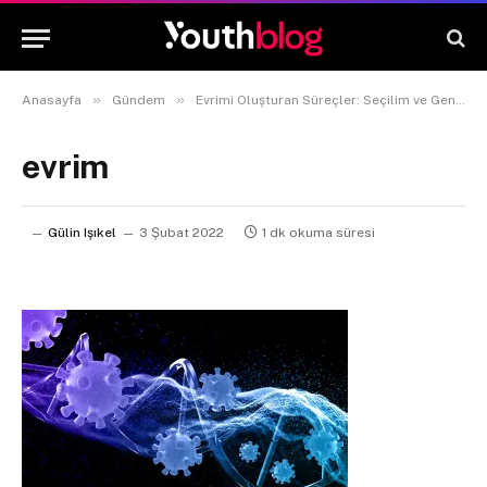
»
»
Anasayfa
Gündem
Evrimi Oluşturan Süreçler: Seçilim ve Genetizm
evrim
Gülin Işıkel
3 Şubat 2022
1 dk okuma süresi