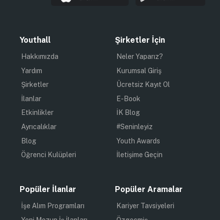
Youthall
Şirketler İçin
Hakkımızda
Neler Yaparız?
Yardım
Kurumsal Giriş
Şirketler
Ücretsiz Kayıt Ol
İlanlar
E-Book
Etkinlikler
İK Blog
Ayrıcalıklar
#Seninleyiz
Blog
Youth Awards
Öğrenci Kulüpleri
İletişime Geçin
Popüler İlanlar
Popüler Aramalar
İşe Alım Programları
Kariyer Tavsiyeleri
Yeni Mezun İş İlanları
Özgeçmiş