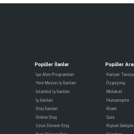
Popüler İlanlar
Popüler Ara
İşe Alım Programları
Kariyer Tavsiy
Yeni Mezun İş İlanları
Özgeçmiş
İstanbul İş İlanları
Mülakat
İş İlanları
Humanspire
Staj İlanları
İlham
Online Staj
Quiz
Uzun Dönem Staj
Kişisel Gelişim