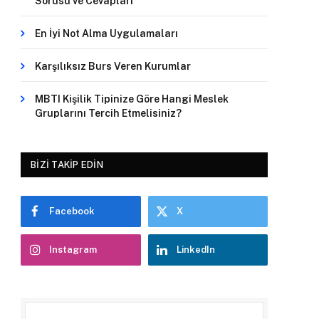
Sorusu ve Cevapları
En İyi Not Alma Uygulamaları
Karşılıksız Burs Veren Kurumlar
MBTI Kişilik Tipinize Göre Hangi Meslek
Gruplarını Tercih Etmelisiniz?
BIZI TAKIP EDIN
Facebook
X
Instagram
LinkedIn