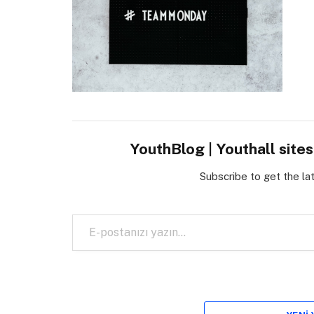
YouthBlog | Youthall site
Subscribe to get the la
E-postanızı yazın…