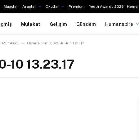
Maaşlar
Araçlar
Okullar
Premium
Youth Awards 2026 – Hemen
eçmiş
Mülakat
Gelişim
Gündem
Humanspire
»
si Mümkün!
Ekran Resmi 2023-10-10 13.23.17
0-10 13.23.17