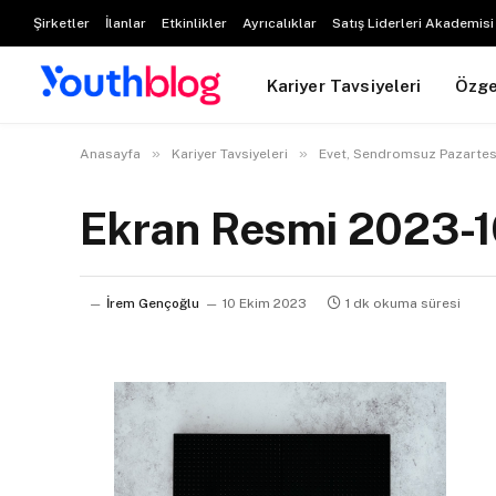
Şirketler
İlanlar
Etkinlikler
Ayrıcalıklar
Satış Liderleri Akademisi
Kariyer Tavsiyeleri
Özg
»
»
Anasayfa
Kariyer Tavsiyeleri
Evet, Sendromsuz Pazarte
Ekran Resmi 2023-1
İrem Gençoğlu
10 Ekim 2023
1 dk okuma süresi