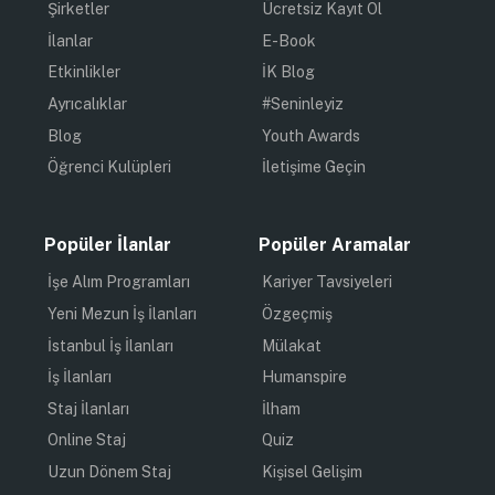
Şirketler
Ücretsiz Kayıt Ol
İlanlar
E-Book
Etkinlikler
İK Blog
Ayrıcalıklar
#Seninleyiz
Blog
Youth Awards
Öğrenci Kulüpleri
İletişime Geçin
Popüler İlanlar
Popüler Aramalar
İşe Alım Programları
Kariyer Tavsiyeleri
Yeni Mezun İş İlanları
Özgeçmiş
İstanbul İş İlanları
Mülakat
İş İlanları
Humanspire
Staj İlanları
İlham
Online Staj
Quiz
Uzun Dönem Staj
Kişisel Gelişim