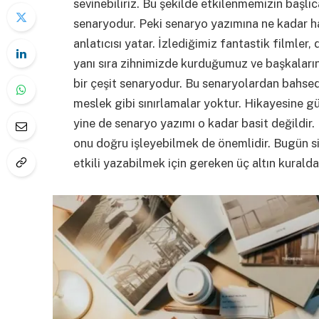
sevinebiliriz. Bu şekilde etkilenmemizin başlı
senaryodur. Peki senaryo yazımına ne kadar ha
anlatıcısı yatar. İzlediğimiz fantastik filmler,
yanı sıra zihnimizde kurduğumuz ve başkalar
bir çeşit senaryodur. Bu senaryolardan bahsede
meslek gibi sınırlamalar yoktur. Hikayesine g
yine de senaryo yazımı o kadar basit değildir.
onu doğru işleyebilmek de önemlidir. Bugün si
etkili yazabilmek için gereken üç altın kural