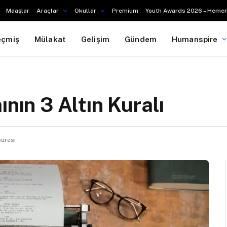
Maaşlar
Araçlar
Okullar
Premium
Youth Awards 2026 – Hemen
eçmiş
Mülakat
Gelişim
Gündem
Humanspire
ının 3 Altın Kuralı
üresi