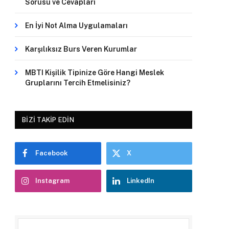
Sorusu ve Cevapları
En İyi Not Alma Uygulamaları
Karşılıksız Burs Veren Kurumlar
MBTI Kişilik Tipinize Göre Hangi Meslek
Gruplarını Tercih Etmelisiniz?
BIZI TAKIP EDIN
Facebook
X
Instagram
LinkedIn