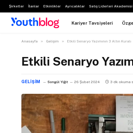
Şirketler
İlanlar
Etkinlikler
Ayrıcalıklar
Satış Liderleri Akademisi
Kariyer Tavsiyeleri
Özg
»
»
Anasayfa
Gelişim
Etkili Senaryo Yazımının 3 Altın Kuralı
Etkili Senaryo Yazım
GELIŞIM
Songül Yiğit
26 Şubat 2024
3 dk okuma s