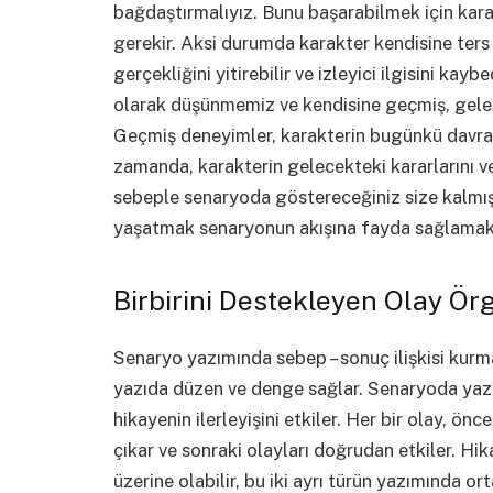
bağdaştırmalıyız. Bunu başarabilmek için kara
gerekir. Aksi durumda karakter kendisine ter
gerçekliğini yitirebilir ve izleyici ilgisini kayb
olarak düşünmemiz ve kendisine geçmiş, gele
Geçmiş deneyimler, karakterin bugünkü davranış
zamanda, karakterin gelecekteki kararlarını ve
sebeple senaryoda göstereceğiniz size kalmış
yaşatmak senaryonun akışına fayda sağlamakla
Birbirini Destekleyen Olay Örg
Senaryo yazımında sebep – sonuç ilişkisi kurma
yazıda düzen ve denge sağlar. Senaryoda yazıl
hikayenin ilerleyişini etkiler. Her bir olay, ön
çıkar ve sonraki olayları doğrudan etkiler. Hi
üzerine olabilir, bu iki ayrı türün yazımında o