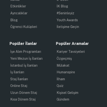
Etkinlikler
İK Blog
Ayrıcalıklar
#Seninleyiz
Blog
Youth Awards
Öğrenci Kulüpleri
İletişime Geçin
Popüler İlanlar
Popüler Aramalar
İşe Alım Programları
Kariyer Tavsiyeleri
Yeni Mezun İş İlanları
Özgeçmiş
İstanbul İş İlanları
Mülakat
İş İlanları
Humanspire
Staj İlanları
İlham
Online Staj
Quiz
Uzun Dönem Staj
Kişisel Gelişim
Kısa Dönem Staj
Gündem