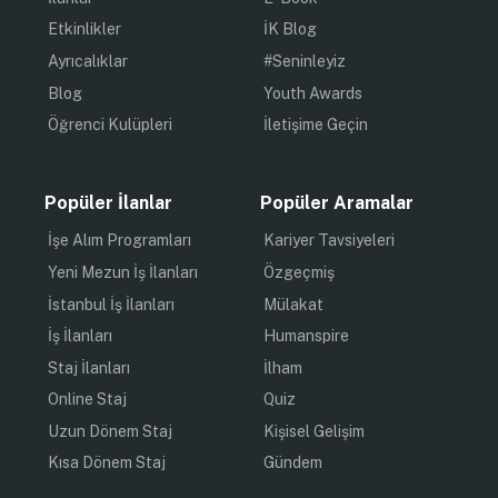
Etkinlikler
İK Blog
Ayrıcalıklar
#Seninleyiz
Blog
Youth Awards
Öğrenci Kulüpleri
İletişime Geçin
Popüler İlanlar
Popüler Aramalar
İşe Alım Programları
Kariyer Tavsiyeleri
Yeni Mezun İş İlanları
Özgeçmiş
İstanbul İş İlanları
Mülakat
İş İlanları
Humanspire
Staj İlanları
İlham
Online Staj
Quiz
Uzun Dönem Staj
Kişisel Gelişim
Kısa Dönem Staj
Gündem