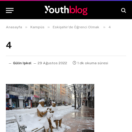
»
»
»
Anasayfa
Kampüs
Eskişehir’de Öğrenci Olmak
4
4
Gülin Işıkel
29 Ağustos 2022
1 dk okuma süresi